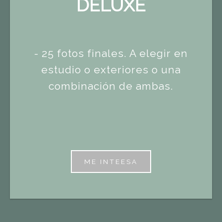
DELUXE
- 25 fotos finales. A elegir en
estudio o exteriores o una
combinación de ambas.
ME INTEESA